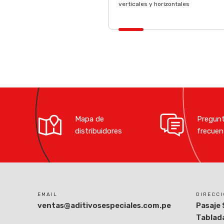
verticales y horizontales
Mapa de
Pregun
distribuidores
frecuen
EMAIL
DIRECC
ventas@aditivosespeciales.com.pe
Pasaje 
Tablada