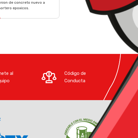
union de concreto nuevo a
mortero epoxicos.
ete al
Código de
quipo
Conducta
R