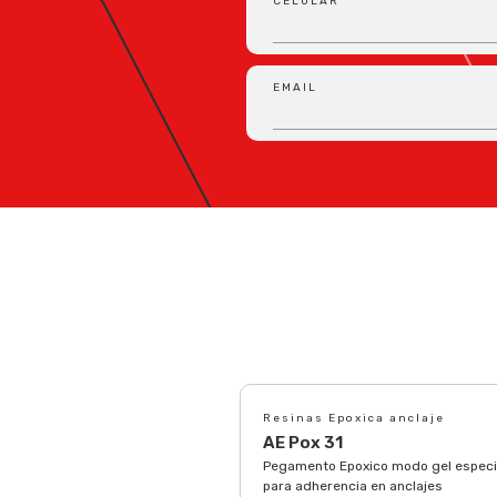
CELULAR
EMAIL
Resinas Epoxica anclaje
AE Pox 31
Pegamento Epoxico modo gel especi
para adherencia en anclajes