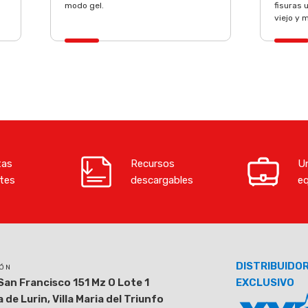
modo gel.
fisuras 
viejo y 
tas
Recursos
Un
tes
descargables
e
DISTRIBUIDO
IÓN
San Francisco 151 Mz O Lote 1
EXCLUSIVO
 de Lurin, Villa Maria del Triunfo