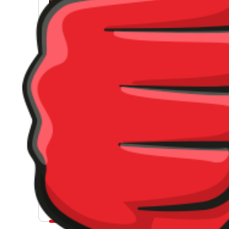
Desmoldante de Encofrado
Morte
Permayolic pegamentos
para ceramicos y
porcelanato