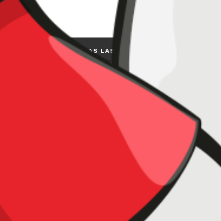
VER TODAS LAS CATEGORIAS
los confian en nuestros produc