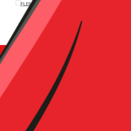
tas
Recursos
Un
tes
descargables
e
DISTRIBUIDO
IÓN
San Francisco 151 Mz O Lote 1
EXCLUSIVO
 de Lurin, Villa Maria del Triunfo
eru