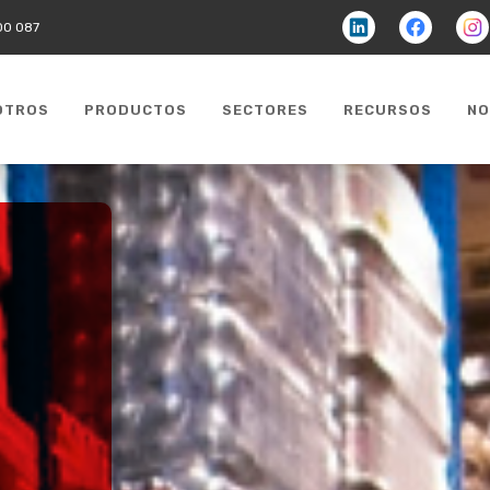
Linkedin
facebook
faceb
00 087
OTROS
PRODUCTOS
SECTORES
RECURSOS
NO