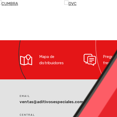
Mapa de
Pregun
distribuidores
frecuen
EMAIL
DIRECC
ventas@aditivosespeciales.com.pe
Pasaje 
Tablada
Lima, P
CENTRAL