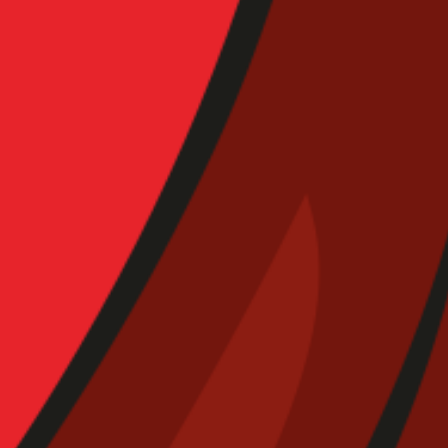
ete al
Código de
quipo
Conducta
R