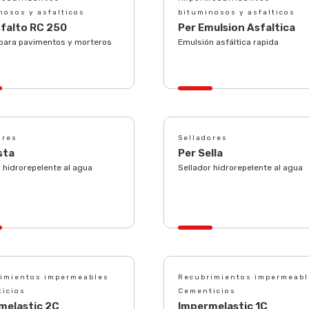
nosos y asfalticos
bituminosos y asfalticos
sfalto RC 250
Per Emulsion Asfaltica
 para pavimentos y morteros
Emulsión asfáltica rapida
ores
Selladores
sta
Per Sella
 hidrorepelente al agua
Sellador hidrorepelente al agua
imientos impermeables
Recubrimientos impermeabl
icios
Cementicios
melastic 2C
Impermelastic 1C