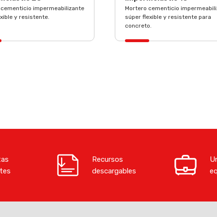
 cementicio impermeabilizante
Mortero cementicio impermeabil
xible y resistente.
súper flexible y resistente para
concreto.
tas
Recursos
Un
tes
descargables
e