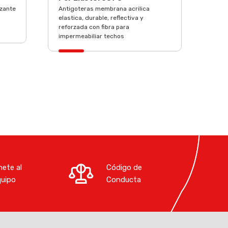
izante
Antigoteras membrana acrilica
elastica, durable, reflectiva y
reforzada con fibra para
impermeabiliar techos
ete al
Código de
quipo
Conducta