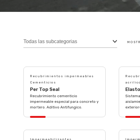
MOST
Recubrimientos impermeables
Recubr
Cementicios
acrilic
Per Top Seal
Elasto
Recubrimiento cementicio
Sistema
impermeable especial para concreto y
aislamie
mortero. Aditivo Antifungico.
exterio
Impermeabilizantes
Imperm