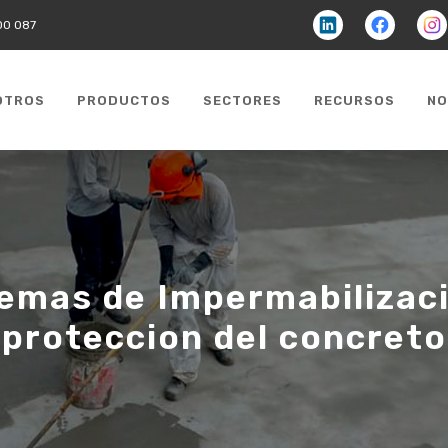
Linkedin
facebook
faceb
00 087
OTROS
PRODUCTOS
SECTORES
RECURSOS
NO
emas de Impermabilizac
proteccion del concreto