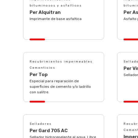
bituminosos y asfalticos
bitumi
Per Alquitran
Per A
Imprimante de base asfaltica
Asfalto
Recubrimientos impermeables
Sellad
Per Vi
Cementicios
Per Top
Sellador
Especial para reparación de
superficies de cemento y/o ladrillo
con salitre.
Selladores
Recubr
Per Gard 705 AC
Cement
Imper
Sellador hidrorepelente al agua. Libre