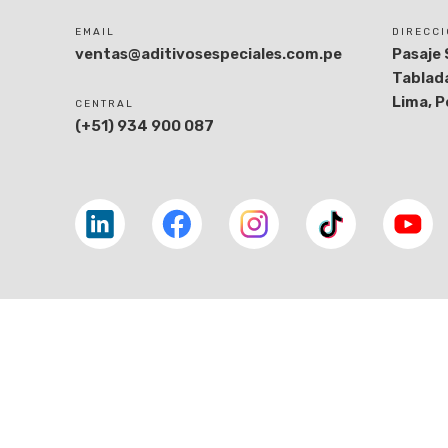
EMAIL
DIRECC
ventas@aditivosespeciales.com.pe
Pasaje 
Tablada
Lima, P
CENTRAL
(+51) 934 900 087
Linkedin
facebook
facebook
tiktok
youtube